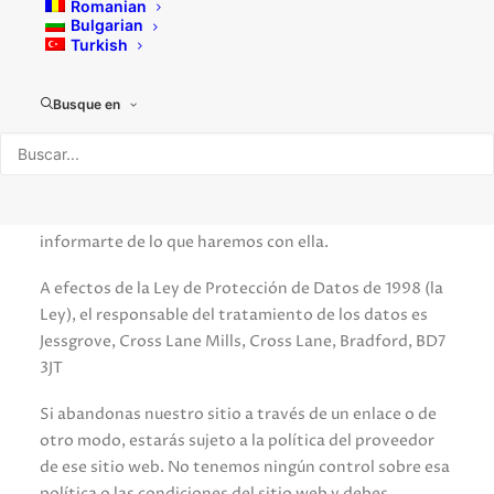
Romanian
Bulgarian
Esta política establece las bases sobre las que
Turkish
trataremos los datos personales que recojamos de ti o
que nos facilites. Te rogamos que leas atentamente lo
Busque en
que sigue para comprender nuestros puntos de vista y
prácticas en relación con tus datos personales y cómo
los trataremos. Guardamos cierta información básica
cuando visitas nuestro sitio web y reconocemos la
importancia de mantener esa información segura e
informarte de lo que haremos con ella.
A efectos de la Ley de Protección de Datos de 1998 (la
Ley), el responsable del tratamiento de los datos es
Jessgrove, Cross Lane Mills, Cross Lane, Bradford, BD7
3JT
Si abandonas nuestro sitio a través de un enlace o de
otro modo, estarás sujeto a la política del proveedor
de ese sitio web. No tenemos ningún control sobre esa
política o las condiciones del sitio web y debes