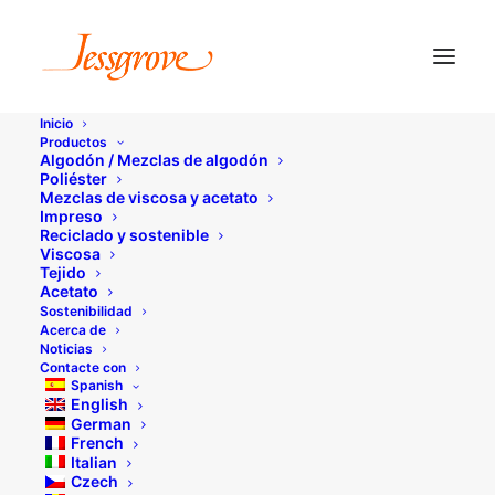
Inicio
Productos
Algodón / Mezclas de algodón
Poliéster
Mezclas de viscosa y acetato
Política de privacidad
Impreso
Reciclado y sostenible
Viscosa
Tejido
Acetato
Sostenibilidad
Acerca de
Noticias
Contacte con
Spanish
El Grupo Jessgrove ("Nosotros") se
English
German
compromete a proteger y respetar tu
French
privacidad.
Italian
Czech