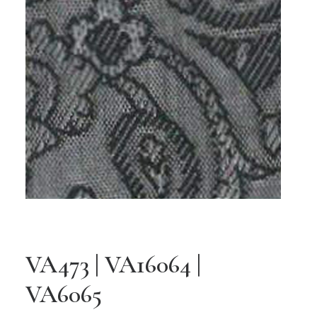
VA473 | VA16064 |
VA6065