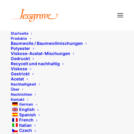
Startseite
Produkte
Baumwolle / Baumwollmischungen
Polyester
Viskose-Acetat-Mischungen
Datenschutzbestimmungen
Gedruckt
Recycelt und nachhaltig
Viskose
Gestrickt
Acetat
Nachhaltigkeit
Über
Nachrichten
Kontakt
German
Die Jessgrove Gruppe ("Wir")
English
Spanish
verpflichtet sich, deine Daten zu
French
schützen und zu respektieren.
Italian
Czech