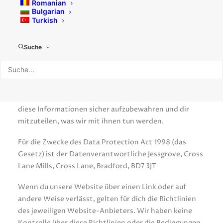
Romanian
Bulgarian
Diese Richtlinie legt fest, auf welcher Grundlage wir
Turkish
personenbezogene Daten, die wir von dir erheben oder
die du uns zur Verfügung stellst, verarbeiten. Bitte lies
Suche
das Folgende sorgfältig durch, damit du verstehst, wie
wir mit deinen persönlichen Daten umgehen und wie
wir sie behandeln. Wir speichern bestimmte
grundlegende Informationen, wenn du unsere Website
besuchst, und sind uns bewusst, wie wichtig es ist,
diese Informationen sicher aufzubewahren und dir
mitzuteilen, was wir mit ihnen tun werden.
Für die Zwecke des Data Protection Act 1998 (das
Gesetz) ist der Datenverantwortliche Jessgrove, Cross
Lane Mills, Cross Lane, Bradford, BD7 3JT
Wenn du unsere Website über einen Link oder auf
andere Weise verlässt, gelten für dich die Richtlinien
des jeweiligen Website-Anbieters. Wir haben keine
Kontrolle über diese Richtlinien oder die Bedingungen