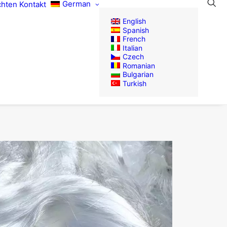
German
chten
Kontakt
English
Spanish
French
Italian
Czech
Romanian
Bulgarian
Turkish