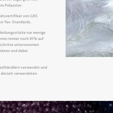
em Polyester.
tätszertifikat von GRS
Öko-Tex-Standards.
Kleidungsstücke nur wenige
denen immer noch 85% auf
s Schritte unternommen
ieten und dabei
inzelhändlern verwendet und
m derzeit verwendeten