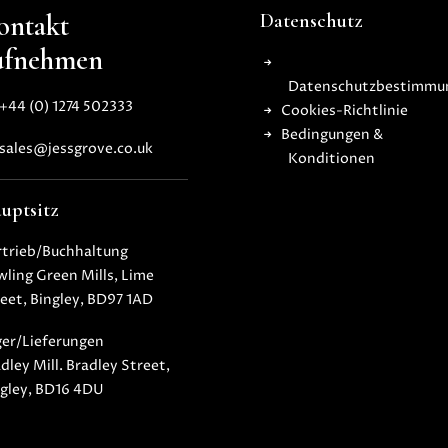
ontakt
Datenschutz
ufnehmen
Datenschutzbestimmu
+44 (0) 1274 502333
Cookies-Richtlinie
Bedingungen &
sales@jessgrove.co.uk
Konditionen
uptsitz
rtrieb/Buchhaltung
ling Green Mills, Lime
eet, Bingley, BD97 1AD
ger/Lieferungen
dley Mill. Bradley Street,
ngley, BD16 4DU