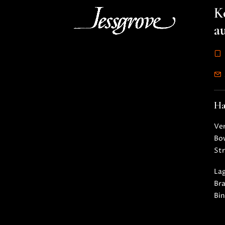
K
a
Ha
Ve
Bow
Str
La
Bra
Bi