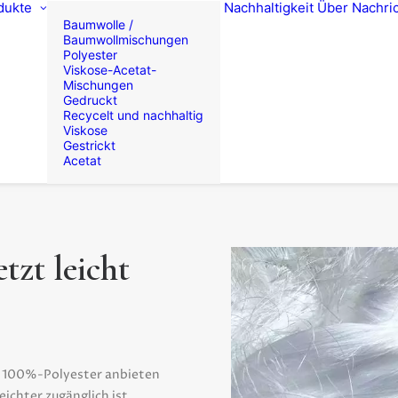
dukte
Nachhaltigkeit
Über
Nachri
Baumwolle /
Baumwollmischungen
Polyester
Viskose-Acetat-
Mischungen
Gedruckt
Recycelt und nachhaltig
Viskose
Gestrickt
Acetat
tzt leicht
em 100%-Polyester anbieten
ichter zugänglich ist,