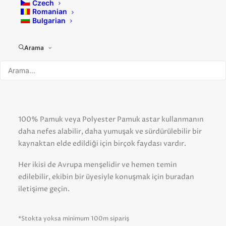
Czech
Pamuk ve Pamuk Karışımları artık
Romanian
Bulgarian
mevcut!
Arama
Artık rekabetçi fiyatlı, stok destekli* 100% Pamuk ve
Polyester / Pamuk serileri sunabiliyoruz, bu astarların
her ikisi de hem baskıda hem de boyamada daha
gerçekçi, daha derin bir renk üretiyor.
100% Pamuk veya Polyester Pamuk astar kullanmanın
daha nefes alabilir, daha yumuşak ve sürdürülebilir bir
kaynaktan elde edildiği için birçok faydası vardır.
Her ikisi de Avrupa menşelidir ve hemen temin
edilebilir, ekibin bir üyesiyle konuşmak için buradan
iletişime geçin.
*Stokta yoksa minimum 100m sipariş